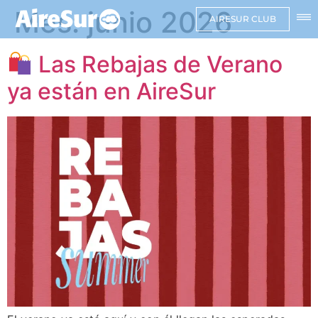
Mes:
junio 2026
AIRESUR CLUB
Las Rebajas de Verano
ya están en AireSur