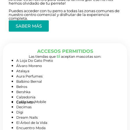
hemos olvidado de tu perrete!
Puedes acceder con tu perro a todas las zonas comunes de
nuestro centro comercial y disfrutar de la experiencia
completa.
SABER MÁS
ACCESOS PERMITIDOS
Las tiendas que
SÍ
aceptan mascotas son:
A Loja Do Gato Preto
Álvaro Moreno
Atalaya
Aura Perfumes
Balbino Bernal
Belros
Bershka
Calzedonia
Colibrium Mobile
Celop Man
Decimas
Digi
Dream Nails
El Árbol de la Vida
Encuentro Moda