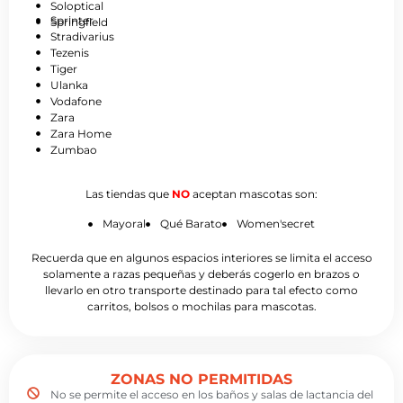
Soloptical
Sprinter
Springfield
Stradivarius
Tezenis
Tiger
Ulanka
Vodafone
Zara
Zara Home
Zumbao
Las tiendas que
NO
aceptan mascotas son:
Mayoral
Qué Barato
Women'secret
Recuerda que en algunos espacios interiores se limita el acceso
solamente a razas pequeñas y deberás cogerlo en brazos o
llevarlo en otro transporte destinado para tal efecto como
carritos, bolsos o mochilas para mascotas.
ZONAS NO PERMITIDAS
No se permite el acceso en los baños y salas de lactancia del