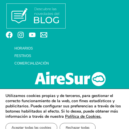
HORARIOS
FESTIVOS
COMERCIALIZACIÓN
Utilizamos cookies propias y de terceros, para gestionar el
correcto funcionamiento de la web, con fines estadísticos y
publicitarios. Puede configurar sus preferencias a través de los
botones habilitados al efecto. Si lo desea, puede obtener más
información a través de nuestra
Política de Cookies.
© 2026 CENTRO COMERCIAL AIRESUR . ALL RIGHTS RESERVED.
Aceptar todas las cookies
Rechazar todas
AVISO LEGAL Y POLÍTICA DE PRIVACIDAD
POLÍTICA DE PRIVACIDAD EN RRSS