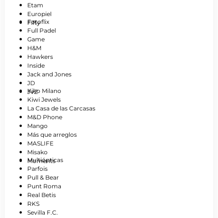
Etam
Europiel
Fotoflix
Fifty
Full Padel
Game
H&M
Hawkers
Inside
Jack and Jones
JD
Kiko Milano
JVZ
Kiwi Jewels
La Casa de las Carcasas
M&D Phone
Mango
Más que arreglos
MASLIFE
Misako
Multiópticas
Moments
Parfois
Pull & Bear
Punt Roma
Real Betis
RKS
Sevilla F.C.