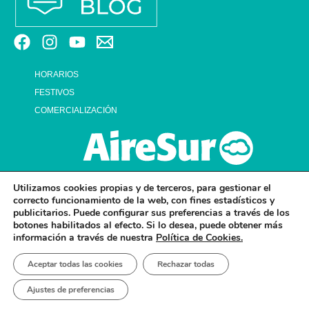
HORARIOS
FESTIVOS
COMERCIALIZACIÓN
Utilizamos cookies propias y de terceros, para gestionar el
correcto funcionamiento de la web, con fines estadísticos y
publicitarios. Puede configurar sus preferencias a través de los
botones habilitados al efecto. Si lo desea, puede obtener más
información a través de nuestra
Política de Cookies.
© 2026 CENTRO COMERCIAL AIRESUR . ALL RIGHTS RESERVED.
Aceptar todas las cookies
Rechazar todas
AVISO LEGAL Y POLÍTICA DE PRIVACIDAD
POLÍTICA DE PRIVACIDAD EN RRSS
POLÍTICA DE COOKIES
POLÍTICA DE ACCESIBILIDAD
POLÍTICA GESTIÓN DE CALIDAD
Ajustes de preferencias
POLÍTICA DE EMERGENCIAS
POLÍTICA DE GESTIÓN AMBIENTAL