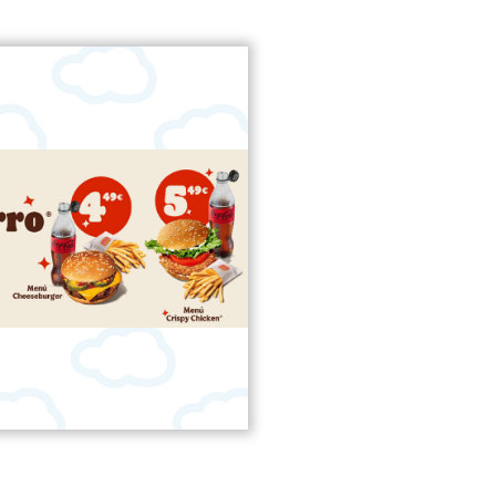
KING AHORRO DESDE 4,49€
+ info