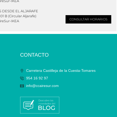
ireSur-IKEA
ES DESDE EL ALJARAFE
01 B (Circular Aljarafe)
CONSULTAR HORARIOS
ireSur-IKEA
CONTACTO
Carretera Castilleja de la Cuesta-Tomares
954 16 92 97
info@ccairesur.com