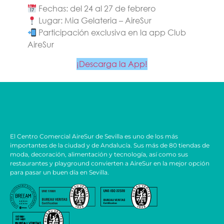
Fechas
: del 24 al 27 de febrero
Lugar
: Mia Gelateria – AireSur
Participación exclusiva en la app Club
AireSur
¡Descarga la App!
El Centro Comercial AireSur de Sevilla es uno de los más
importantes de la ciudad y de Andalucía. Sus más de 80 tiendas de
moda, decoración, alimentación y tecnología, así como sus
restaurantes y playground convierten a AireSur en la mejor opción
para pasar un buen día en Sevilla.