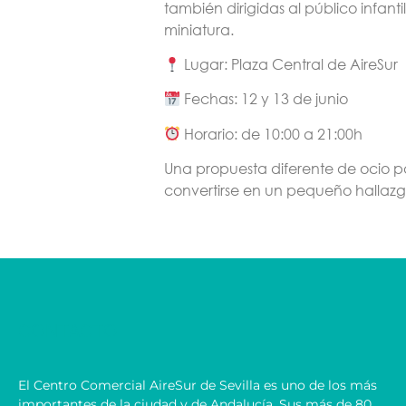
también dirigidas al público infan
miniatura.
Lugar: Plaza Central de AireSur
Fechas: 12 y 13 de junio
Horario: de 10:00 a 21:00h
Una propuesta diferente de ocio p
convertirse en un pequeño hallazg
CONTACTO
El Centro Comercial AireSur de Sevilla es uno de los más
importantes de la ciudad y de Andalucía. Sus más de 80