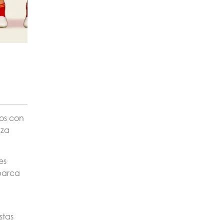
sos con
aza
es
abarca
stas