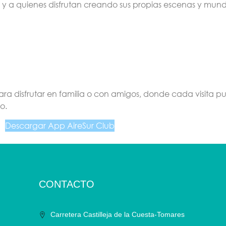
til y a quienes disfrutan creando sus propias escenas y mun
ara disfrutar en familia o con amigos, donde cada visita 
o.
Descargar App AireSur Club
CONTACTO
Carretera Castilleja de la Cuesta-Tomares