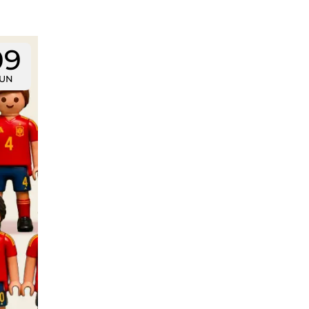
09
JUN