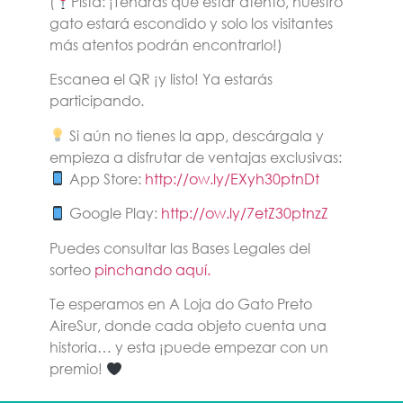
(
Pista: ¡Tendrás que estar atento, nuestro
gato estará escondido y solo los visitantes
más atentos podrán encontrarlo!)
Escanea el QR ¡y listo! Ya estarás
participando.
Si aún no tienes la app, descárgala y
empieza a disfrutar de ventajas exclusivas:
App Store:
http://ow.ly/EXyh30ptnDt
Google Play:
http://ow.ly/7etZ30ptnzZ
Puedes consultar las Bases Legales del
sorteo
pinchando aquí.
Te esperamos en A Loja do Gato Preto
AireSur, donde cada objeto cuenta una
historia… y esta ¡puede empezar con un
premio!