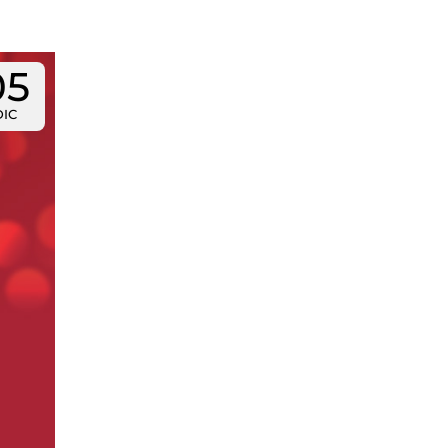
05
DIC