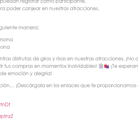
 puedan registrar como participante.
ara poder canjear en nuestras atracciones.
iguiente manera:
ersona
sona
ras disfrutas de giros y risas en nuestras atracciones. ¡No 
ir tus compras en momentos inolvidables!
¡Te espera
de emoción y alegría!
cación… ¡Descárgala en los enlaces que te proporcionamos
ptnDt
0ptnzZ