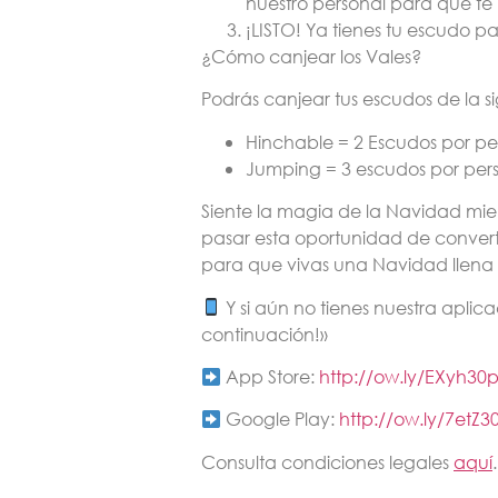
nuestro personal para que te
¡LISTO! Ya tienes tu escudo p
¿Cómo canjear los Vales?
Podrás canjear tus
escudos
de la s
Hinchable = 2 Escudos por p
Jumping = 3 escudos por per
Siente la magia de la Navidad mient
pasar esta oportunidad de convert
para que vivas una Navidad llena 
Y si aún no tienes nuestra apli
continuación!»
App Store:
http://ow.ly/EXyh30
Google Play:
http://ow.ly/7etZ3
Consulta condiciones legales
aquí
.