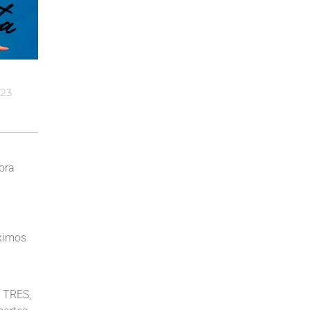
023
dora
óximos
 TRES,