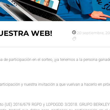
UESTRA WEB!
20 septiembre, 2
cha de participación en el sorteo, ¡ya tenemos a la persona gana
articipación y nuestra invitación a que vuelvan a hacerlo en pr
nto (UE) 2016/679 RGPD y LOPDGDD 3/2018. GRUPO BERKLEY