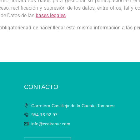
nto, tratará sus datos para gestionar su participación en el 
eso, rectificación y supresión de los datos, entre otros, tal y 
 de Datos de las
bases legales
.
 obligatoriedad de
hacer llegar esta misma información a las p
CONTACTO
Carretera Castilleja de la Cuesta-Tomares
954 16 92 97
info@ccairesur.com