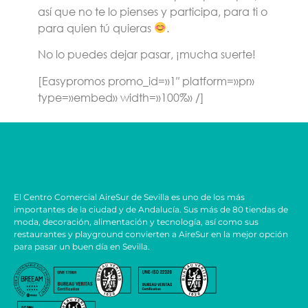
así que no te lo pienses y participa, para ti o
para quien tú quieras
.
No lo puedes dejar pasar, ¡mucha suerte!
[Easypromos promo_id=»1″ platform=»pr»
type=»embed» width=»100%» /]
El Centro Comercial AireSur de Sevilla es uno de los más
importantes de la ciudad y de Andalucía. Sus más de 80 tiendas de
moda, decoración, alimentación y tecnología, así como sus
restaurantes y playground convierten a AireSur en la mejor opción
para pasar un buen día en Sevilla.