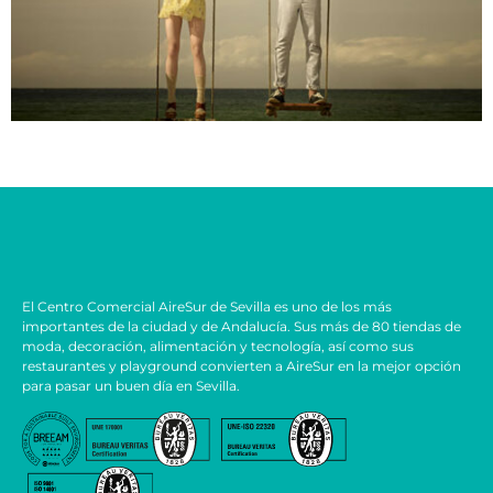
El Centro Comercial AireSur de Sevilla es uno de los más
importantes de la ciudad y de Andalucía. Sus más de 80 tiendas de
moda, decoración, alimentación y tecnología, así como sus
restaurantes y playground convierten a AireSur en la mejor opción
para pasar un buen día en Sevilla.