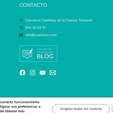
CONTACTO
Carretera Castilleja de la Cuesta-Tomares
954 16 92 97
info@ccairesur.com
l correcto funcionamiento
figurar sus preferencias a
Aceptar todas las cookies
LÍTICA DE PRIVACIDAD
POLÍTICA DE PRIVACIDAD EN RRSS
POLÍTICA DE COOKIES
POLÍTI
uede obtener más