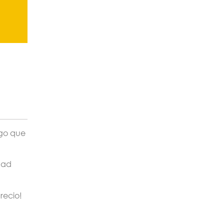
lgo que
dad
recio!