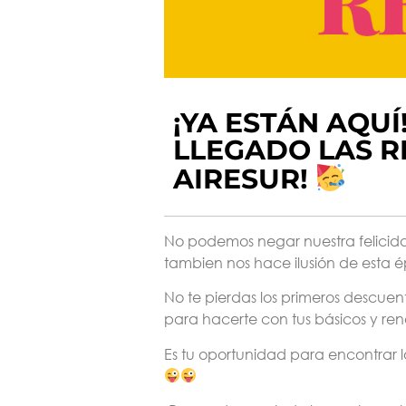
¡YA ESTÁN AQUÍ
LLEGADO LAS R
AIRESUR!
No podemos negar nuestra felicida
tambien nos hace ilusión de esta 
No te pierdas los primeros descuen
para hacerte con tus básicos y ren
Es tu oportunidad para encontrar l