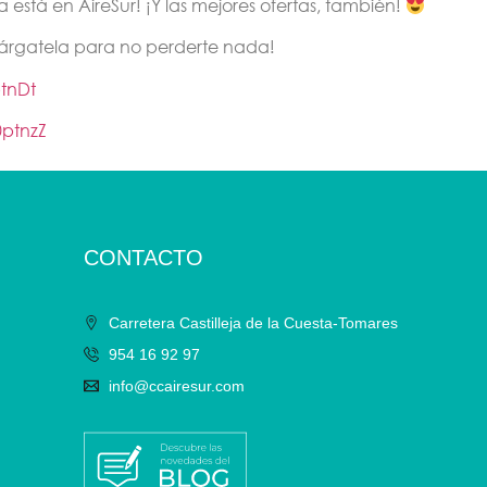
está en AireSur! ¡Y las mejores ofertas, también!
cárgatela para no perderte nada!
ptnDt
0ptnzZ
CONTACTO
Carretera Castilleja de la Cuesta-Tomares
954 16 92 97
info@ccairesur.com