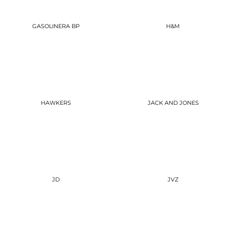
GASOLINERA BP
H&M
HAWKERS
JACK AND JONES
JD
JVZ