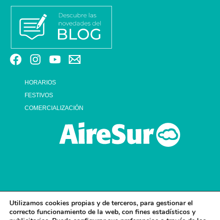
HORARIOS
FESTIVOS
COMERCIALIZACIÓN
Utilizamos cookies propias y de terceros, para gestionar el
© 2026 CENTRO COMERCIAL AIRESUR . ALL RIGHTS RESERVED.
correcto funcionamiento de la web, con fines estadísticos y
AVISO LEGAL Y POLÍTICA DE PRIVACIDAD
POLÍTICA DE PRIVACIDAD EN RRSS